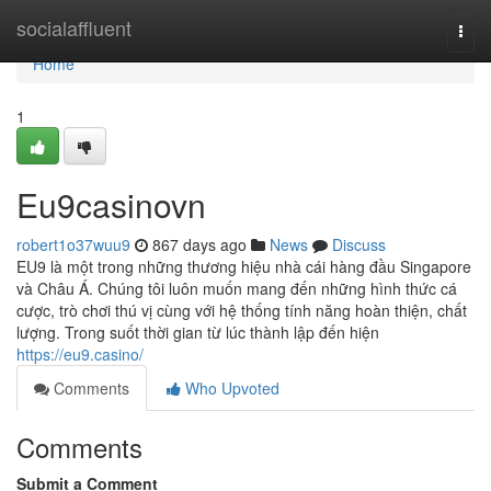
Home
socialaffluent
Togg
navi
Home
1
Eu9casinovn
robert1o37wuu9
867 days ago
News
Discuss
EU9 là một trong những thương hiệu nhà cái hàng đầu Singapore
và Châu Á. Chúng tôi luôn muốn mang đến những hình thức cá
cược, trò chơi thú vị cùng với hệ thống tính năng hoàn thiện, chất
lượng. Trong suốt thời gian từ lúc thành lập đến hiện
https://eu9.casino/
Comments
Who Upvoted
Comments
Submit a Comment