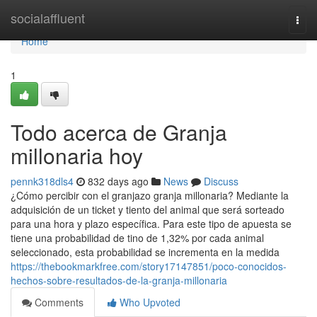
Home
socialaffluent
Togg
navi
Home
1
Todo acerca de Granja
millonaria hoy
pennk318dls4
832 days ago
News
Discuss
¿Cómo percibir con el granjazo granja millonaria? Mediante la
adquisición de un ticket y tiento del animal que será sorteado
para una hora y plazo específica. Para este tipo de apuesta se
tiene una probabilidad de tino de 1,32% por cada animal
seleccionado, esta probabilidad se incrementa en la medida
https://thebookmarkfree.com/story17147851/poco-conocidos-
hechos-sobre-resultados-de-la-granja-millonaria
Comments
Who Upvoted