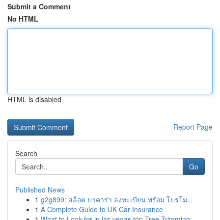
Submit a Comment
No HTML
HTML is disabled
Report Page
Search
Go
Published News
1
g2g899: สล็อต บาคาร่า ลงทะเบียน พร้อม โปรโม...
1
A Complete Guide to UK Car Insurance
1
What to Look for in las vegas top Tree Trimming...