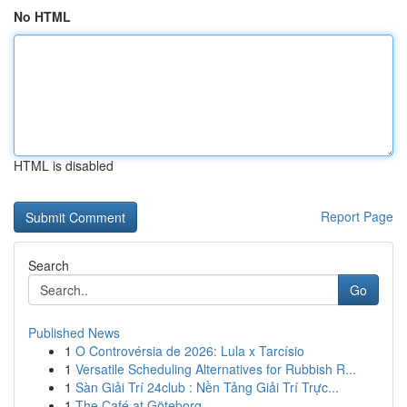
No HTML
HTML is disabled
Report Page
Search
Go
Published News
1
O Controvérsia de 2026: Lula x Tarcísio
1
Versatile Scheduling Alternatives for Rubbish R...
1
Sàn Giải Trí 24club : Nền Tảng Giải Trí Trực...
1
The Café at Göteborg