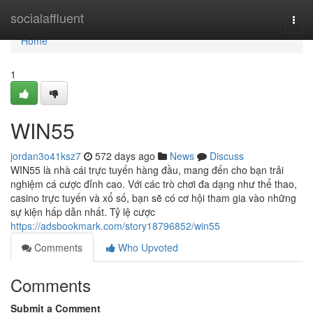
Home
socialaffluent
Togg
navi
Home
1
WIN55
jordan3o41ksz7
572 days ago
News
Discuss
WIN55 là nhà cái trực tuyến hàng đầu, mang đến cho bạn trải
nghiệm cá cược đỉnh cao. Với các trò chơi đa dạng như thể thao,
casino trực tuyến và xổ số, bạn sẽ có cơ hội tham gia vào những
sự kiện hấp dẫn nhất. Tỷ lệ cược
https://adsbookmark.com/story18796852/win55
Comments
Who Upvoted
Comments
Submit a Comment