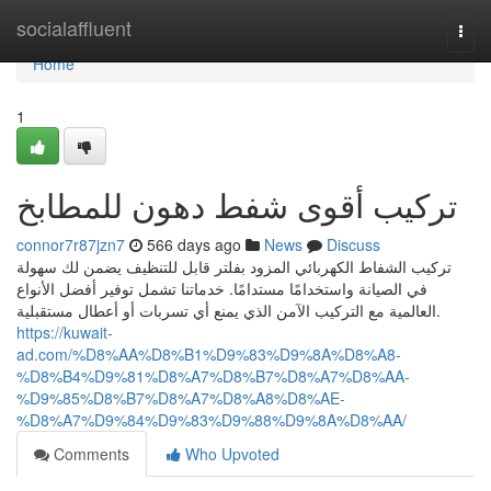
Home
socialaffluent
Togg
navi
Home
1
تركيب أقوى شفط دهون للمطابخ
connor7r87jzn7
566 days ago
News
Discuss
تركيب الشفاط الكهربائي المزود بفلتر قابل للتنظيف يضمن لك سهولة
في الصيانة واستخدامًا مستدامًا. خدماتنا تشمل توفير أفضل الأنواع
العالمية مع التركيب الآمن الذي يمنع أي تسربات أو أعطال مستقبلية.
https://kuwait-
ad.com/%D8%AA%D8%B1%D9%83%D9%8A%D8%A8-
%D8%B4%D9%81%D8%A7%D8%B7%D8%A7%D8%AA-
%D9%85%D8%B7%D8%A7%D8%A8%D8%AE-
%D8%A7%D9%84%D9%83%D9%88%D9%8A%D8%AA/
Comments
Who Upvoted