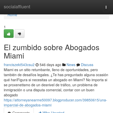
Home
socialaffluent
Togg
navi
Home
1
El zumbido sobre Abogados
Miami
franciszekt543csu2
546 days ago
News
Discuss
Miami es un sitio retumbante, lleno de oportunidades, pero
también de desafíos legales. ¿Te has preguntado alguna ocasión
qué haríFigura si necesitas un abogado en Miami? No importa si
se proxenetismo de un desnivel de tráfico, un problema de
inmigración o una disputa comercial, contar con un buen
abogado
https://attorneysnearme50097.blogproducer.com/39850615/una-
imparcial-de-abogados-miami
Comments
Who Upvoted