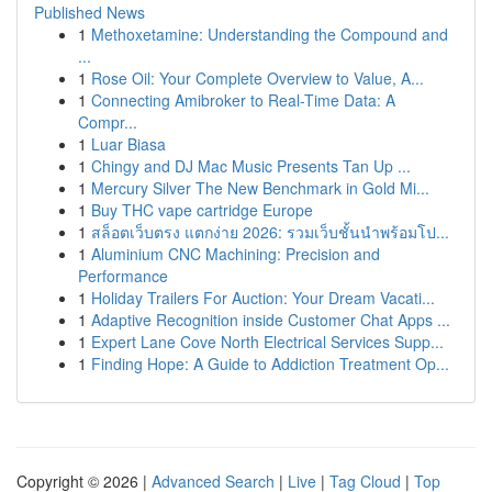
Published News
1
Methoxetamine: Understanding the Compound and
...
1
Rose Oil: Your Complete Overview to Value, A...
1
Connecting Amibroker to Real-Time Data: A
Compr...
1
Luar Biasa
1
Chingy and DJ Mac Music Presents Tan Up ...
1
Mercury Silver The New Benchmark in Gold Mi...
1
Buy THC vape cartridge Europe
1
สล็อตเว็บตรง แตกง่าย 2026: รวมเว็บชั้นนำพร้อมโป...
1
Aluminium CNC Machining: Precision and
Performance
1
Holiday Trailers For Auction: Your Dream Vacati...
1
Adaptive Recognition inside Customer Chat Apps ...
1
Expert Lane Cove North Electrical Services Supp...
1
Finding Hope: A Guide to Addiction Treatment Op...
Copyright © 2026 |
Advanced Search
|
Live
|
Tag Cloud
|
Top