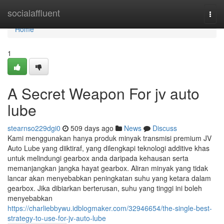
Home
socialaffluent
Togg
navi
Home
1
A Secret Weapon For jv auto
lube
stearnso229dgi0
509 days ago
News
Discuss
Kami menggunakan hanya produk minyak transmisi premium JV
Auto Lube yang diiktiraf, yang dilengkapi teknologi additive khas
untuk melindungi gearbox anda daripada kehausan serta
memanjangkan jangka hayat gearbox. Aliran minyak yang tidak
lancar akan menyebabkan peningkatan suhu yang ketara dalam
gearbox. Jika dibiarkan berterusan, suhu yang tinggi ini boleh
menyebabkan
https://charliebbywu.idblogmaker.com/32946654/the-single-best-
strategy-to-use-for-jv-auto-lube