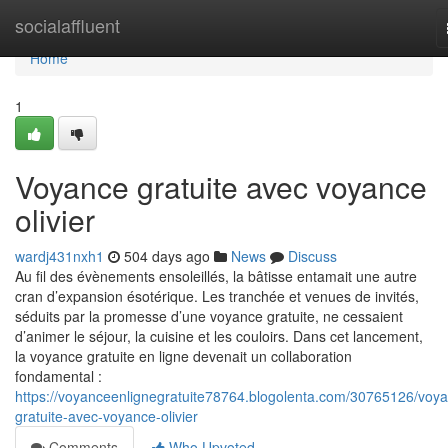
Home
socialaffluent
Home
1
Voyance gratuite avec voyance
olivier
wardj431nxh1
504 days ago
News
Discuss
Au fil des évènements ensoleillés, la bâtisse entamait une autre
cran d’expansion ésotérique. Les tranchée et venues de invités,
séduits par la promesse d’une voyance gratuite, ne cessaient
d’animer le séjour, la cuisine et les couloirs. Dans cet lancement,
la voyance gratuite en ligne devenait un collaboration
fondamental :
https://voyanceenlignegratuite78764.blogolenta.com/30765126/voy
gratuite-avec-voyance-olivier
Comments
Who Upvoted