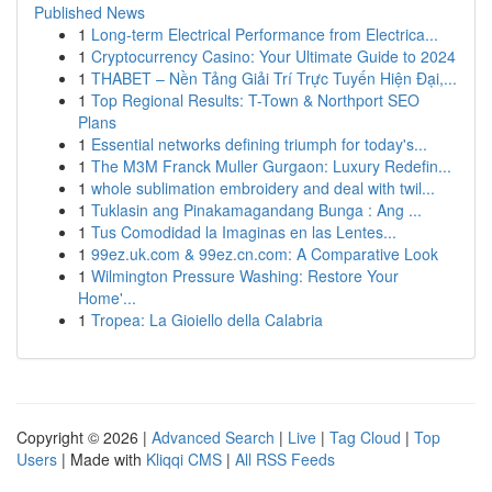
Published News
1
Long-term Electrical Performance from Electrica...
1
Cryptocurrency Casino: Your Ultimate Guide to 2024
1
THABET – Nền Tảng Giải Trí Trực Tuyến Hiện Đại,...
1
Top Regional Results: T-Town & Northport SEO
Plans
1
Essential networks defining triumph for today's...
1
The M3M Franck Muller Gurgaon: Luxury Redefin...
1
whole sublimation embroidery and deal with twil...
1
Tuklasin ang Pinakamagandang Bunga : Ang ...
1
Tus Comodidad la Imaginas en las Lentes...
1
99ez.uk.com & 99ez.cn.com: A Comparative Look
1
Wilmington Pressure Washing: Restore Your
Home'...
1
Tropea: La Gioiello della Calabria
Copyright © 2026 |
Advanced Search
|
Live
|
Tag Cloud
|
Top
Users
| Made with
Kliqqi CMS
|
All RSS Feeds