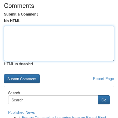
Comments
Submit a Comment
No HTML
HTML is disabled
Report Page
Search
Go
Published News
1
Energy Conserving Upgrades from an Expert Elect...