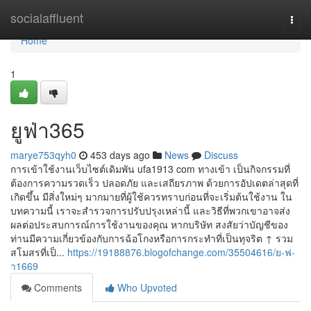
Home
socialaffluent
Togg
navi
Home
1
ยูฟ่า365
marye753qyh0
453 days ago
News
Discuss
การเข้าใช้งานเว็บไซต์เดิมพัน ufa1913 com ทางเข้า เป็นกิจกรรมที่
ต้องการความรวดเร็ว ปลอดภัย และเสถียรภาพ ด้วยการอัปเดตล่าสุดที่
เกิดขึ้น มีสิ่งใหม่ๆ มากมายที่ผู้ใช้ควรทราบก่อนที่จะเริ่มต้นใช้งาน ใน
บทความนี้ เราจะสำรวจการปรับปรุงเหล่านี้ และวิธีที่พวกเขาอาจส่ง
ผลต่อประสบการณ์การใช้งานของคุณ หากบริษัท สงสัยว่าบัญชีของ
ท่านมีความเกี่ยวข้องกับการฉ้อโกงหรือการกระทำที่เป็นทุจริต ↑ รวม
สโมสรที่เป็...
https://19188876.blogofchange.com/35504616/ย-ฟ-
า1669
Comments
Who Upvoted