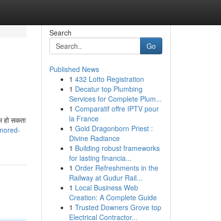
Search
Go
Published News
1
432 Lotto Registration
1
Decatur top Plumbing
Services for Complete Plum...
1
Comparatif offre IPTV pour
la France
णाम हो सकता
1
Gold Dragonborn Priest :
umored-
Divine Radiance
1
Building robust frameworks
for lasting financia...
1
Order Refreshments in the
Railway at Gudur Rail...
1
Local Business Web
Creation: A Complete Guide
1
Trusted Downers Grove top
Electrical Contractor...