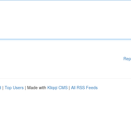
Rep
d
|
Top Users
| Made with
Kliqqi CMS
|
All RSS Feeds