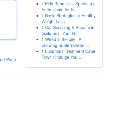
1
Kids Robotics – Sparking a
Enthusiasm for S...
1
Basic Strategies to Healthy
Weight Loss
1
Car Servicing & Repairs in
Guildford : Your R...
1
Weed in the city : A
Growing Subterranean ...
1
Luxurious Treatment Cape
Town : Indulge You...
ort Page