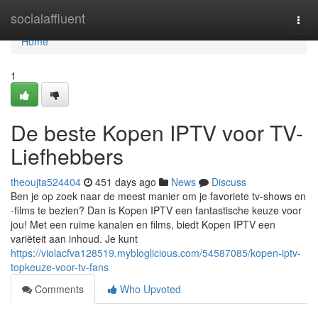
Home
socialaffluent
Togg
navi
Home
1
De beste Kopen IPTV voor TV-
Liefhebbers
theoujta524404
451 days ago
News
Discuss
Ben je op zoek naar de meest manier om je favoriete tv-shows en
-films te bezien? Dan is Kopen IPTV een fantastische keuze voor
jou! Met een ruime kanalen en films, biedt Kopen IPTV een
variëteit aan inhoud. Je kunt
https://violacfva128519.mybloglicious.com/54587085/kopen-iptv-
topkeuze-voor-tv-fans
Comments
Who Upvoted