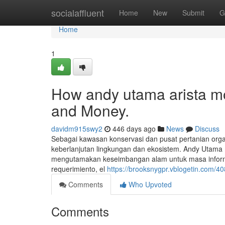
Home
socialaffluent
Home
New
Submit
G
Home
1
How andy utama arista m
and Money.
davidm915swy2
446 days ago
News
Discuss
Sebagai kawasan konservasi dan pusat pertanian organ
keberlanjutan lingkungan dan ekosistem. Andy Utam
mengutamakan keseimbangan alam untuk masa informasi
requerimiento, el
https://brooksnygpr.vblogetin.com/4
Comments
Who Upvoted
Comments