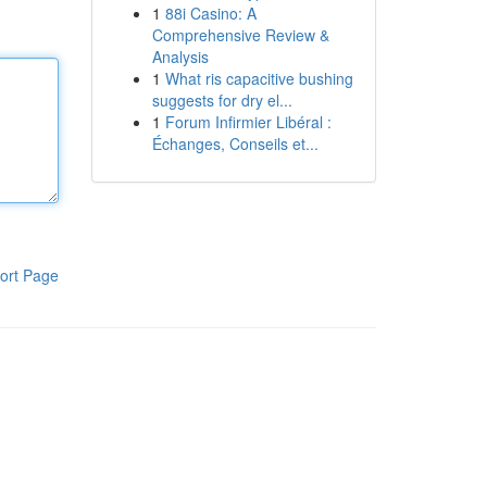
1
88i Casino: A
Comprehensive Review &
Analysis
1
What ris capacitive bushing
suggests for dry el...
1
Forum Infirmier Libéral :
Échanges, Conseils et...
ort Page