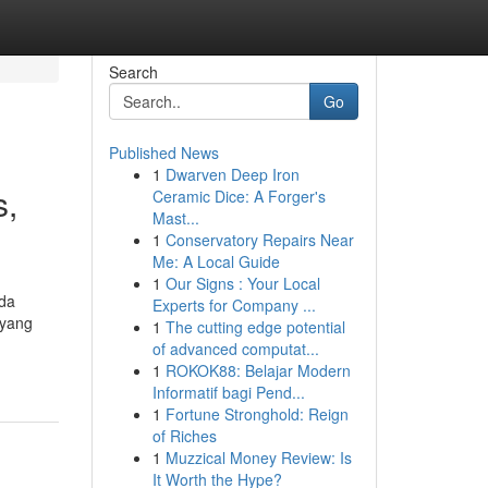
Search
Go
Published News
1
Dwarven Deep Iron
s,
Ceramic Dice: A Forger's
Mast...
1
Conservatory Repairs Near
Me: A Local Guide
1
Our Signs : Your Local
ada
Experts for Company ...
 yang
1
The cutting edge potential
of advanced computat...
1
ROKOK88: Belajar Modern
Informatif bagi Pend...
1
Fortune Stronghold: Reign
of Riches
1
Muzzical Money Review: Is
It Worth the Hype?