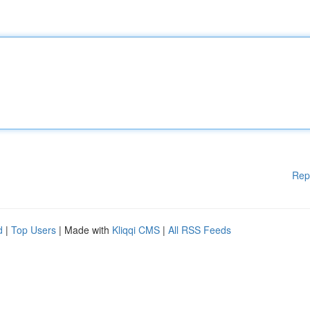
Rep
d
|
Top Users
| Made with
Kliqqi CMS
|
All RSS Feeds