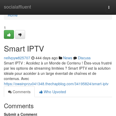
Home
socialaffluent
Togg
navi
Home
1
Smart IPTV
nellvpyw825707
444 days ago
News
Discuss
Smart IPTV : Accédez à un Monde de Contenu ! Êtes-vous frustré
par les options de streaming limitées ? Smart IPTV est la solution
idéale pour accéder à un large éventail de chaînes et de
contenus. Avec
https://owainprzu041348.thechapblog.com/34195824/smart-iptv
Comments
Who Upvoted
Comments
Submit a Comment