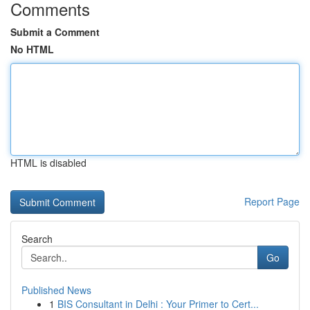
Comments
Submit a Comment
No HTML
HTML is disabled
Report Page
Search
Go
Published News
1
BIS Consultant in Delhi : Your Primer to Cert...