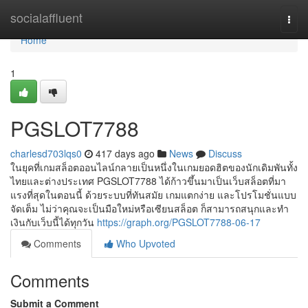
Home
socialaffluent
Togg
navi
Home
1
PGSLOT7788
charlesd703lqs0
417 days ago
News
Discuss
ในยุคที่เกมสล็อตออนไลน์กลายเป็นหนึ่งในเกมยอดฮิตของนักเดิมพันทั้ง
ไทยและต่างประเทศ PGSLOT7788 ได้ก้าวขึ้นมาเป็นเว็บสล็อตที่มา
แรงที่สุดในตอนนี้ ด้วยระบบที่ทันสมัย เกมแตกง่าย และโปรโมชั่นแบบ
จัดเต็ม ไม่ว่าคุณจะเป็นมือใหม่หรือเซียนสล็อต ก็สามารถสนุกและทำ
เงินกับเว็บนี้ได้ทุกวัน
https://graph.org/PGSLOT7788-06-17
Comments
Who Upvoted
Comments
Submit a Comment