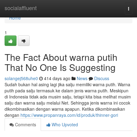
Home
socialaffluent
Togg
navi
Home
1
The Fact About warna putih
That No One Is Suggesting
solangej568uhe0
414 days ago
News
Discuss
Sudah bukan hal asing lagi jika salju memiliki warna putih. Warna
putih pada salju termasuk ke dalam jenis warna putih. Meskipun
di Indonesia tidak ada musim salju, tetapi kita bisa melihat musim
salju dan warna salju melalui Net. Sehingga jenis warna ini cocok
dikombinasikan dengan warna apapun. Ketika dikombinasikan
dengan
https://www.propanraya.com/id/produk/thinner-gori
Comments
Who Upvoted