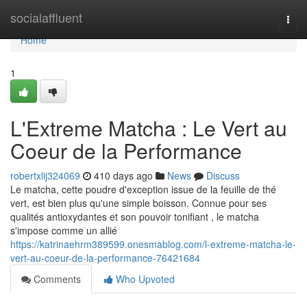
Home
socialaffluent
Togg
navi
Home
1
L'Extreme Matcha : Le Vert au
Coeur de la Performance
robertxlij324069
410 days ago
News
Discuss
Le matcha, cette poudre d'exception issue de la feuille de thé
vert, est bien plus qu'une simple boisson. Connue pour ses
qualités antioxydantes et son pouvoir tonifiant , le matcha
s'impose comme un allié
https://katrinaehrm389599.onesmablog.com/l-extreme-matcha-le-
vert-au-coeur-de-la-performance-76421684
Comments
Who Upvoted