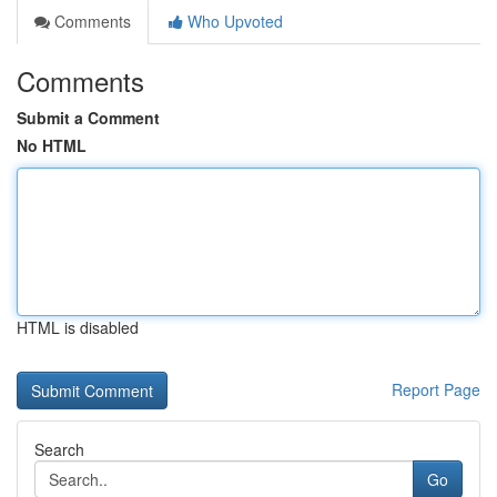
Comments
Who Upvoted
Comments
Submit a Comment
No HTML
HTML is disabled
Report Page
Search
Go