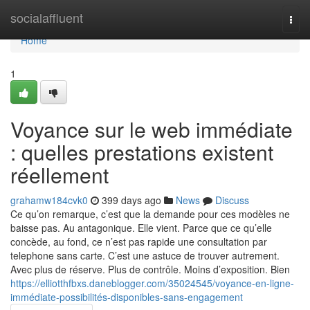
Home
socialaffluent
Togg
navi
Home
1
Voyance sur le web immédiate
: quelles prestations existent
réellement
grahamw184cvk0
399 days ago
News
Discuss
Ce qu’on remarque, c’est que la demande pour ces modèles ne
baisse pas. Au antagonique. Elle vient. Parce que ce qu’elle
concède, au fond, ce n’est pas rapide une consultation par
telephone sans carte. C’est une astuce de trouver autrement.
Avec plus de réserve. Plus de contrôle. Moins d’exposition. Bien
https://elliotthfbxs.daneblogger.com/35024545/voyance-en-ligne-
immédiate-possibilités-disponibles-sans-engagement