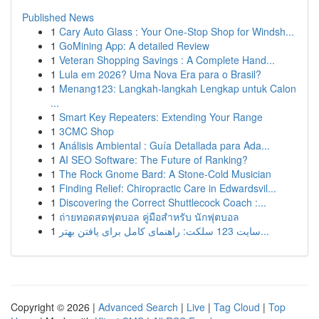
Published News
1
Cary Auto Glass : Your One-Stop Shop for Windsh...
1
GoMining App: A detailed Review
1
Veteran Shopping Savings : A Complete Hand...
1
Lula em 2026? Uma Nova Era para o Brasil?
1
Menang123: Langkah-langkah Lengkap untuk Calon
...
1
Smart Key Repeaters: Extending Your Range
1
3CMC Shop
1
Análisis Ambiental : Guía Detallada para Ada...
1
AI SEO Software: The Future of Ranking?
1
The Rock Gnome Bard: A Stone-Cold Musician
1
Finding Relief: Chiropractic Care in Edwardsvil...
1
Discovering the Correct Shuttlecock Coach :...
1
ถ่ายทอดสดฟุตบอล คู่มือสำหรับ นักฟุตบอล
1
سایت 123 سلکت: راهنمای کامل برای یافتن بهتر...
Copyright © 2026 |
Advanced Search
|
Live
|
Tag Cloud
|
Top