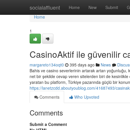
Home
socialaffluent
Home
New
Submit
G
Home
1
CasinoAktif ile güvenilir 
margareto134oqt0
395 days ago
News
Discus
Bahis ve casino severlerinin artarak artan yoğunluğu, ka
net bir şekilde cevap veren sitelerden biri de kesinlikle 
yaratan bu platform, Türkiye pazarında güçlü bir kon
https://lanetzcdd.aboutyoublog.com/41687493/casinak
Comments
Who Upvoted
Comments
Submit a Comment