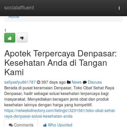
Home
socialaffluent
Togg
navi
Home
1
Apotek Terpercaya Denpasar:
Kesehatan Anda di Tangan
Kami
safiyasfyu861787
397 days ago
News
Discuss
Berada di pusat keramaian Denpasar, Toko Obat Sehat Raya
Denpasar, hadir sebagai solusi kesehatan terpercaya bagi
masyarakat. Menyediakan beragam jenis obat dan produk
kesehatan lainnya dengan harga yang kompetitif.
https://netwebdirectory.com/listings13231561/toko-obat-sehat-
raya-denpasar-solusi-kesehatan-anda
Comments
Who Upvoted