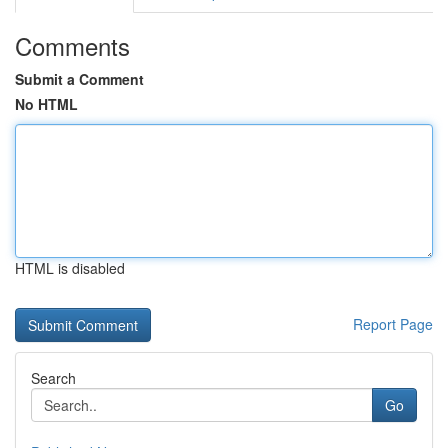
Comments
Submit a Comment
No HTML
HTML is disabled
Report Page
Search
Go