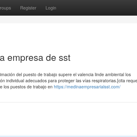
roups
Register
Login
 la empresa de sst
mación del puesto de trabajo supere el valencia linde ambiental los
ión individual adecuados para proteger las vías respiratorias.[cita requ
e los puestos de trabajo en
https://medinaempresarialsst.com/