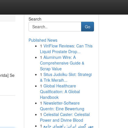
Search
Go
Published News
1
ViriFlow Reviews: Can This
Liquid Prostate Drop...
1
Aluminum Wire: A
Comprehensive Guide &
Scrap Value
1
Situs Judolku Slot: Strategi
erida] Se
& Trik Meraih...
1
Global Healthcare
Qualification: A Global
Handbook
1
Newsletter-Software
Quentn: Eine Bewertung
1
Celestial Caster: Celestial
Power and Divine Blood
1
مهر گستر ایران: راهنمای جامع