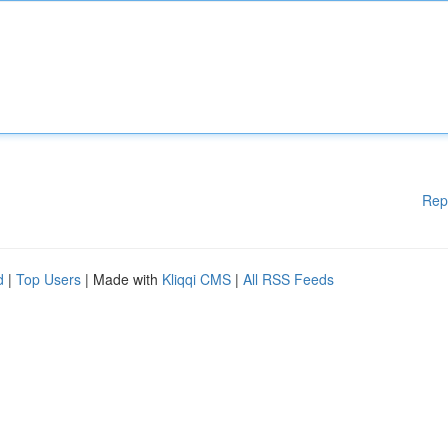
Rep
d
|
Top Users
| Made with
Kliqqi CMS
|
All RSS Feeds