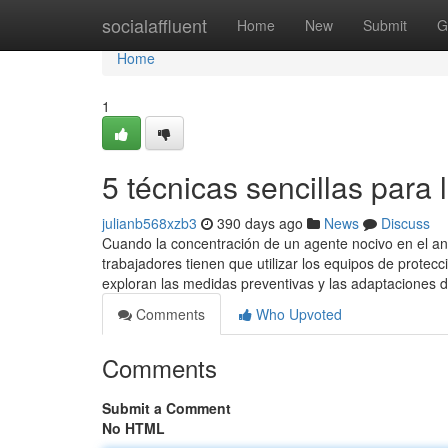
Home
socialaffluent
Home
New
Submit
G
Home
1
5 técnicas sencillas para
julianb568xzb3
390 days ago
News
Discuss
Cuando la concentración de un agente nocivo en el ani
trabajadores tienen que utilizar los equipos de protecc
exploran las medidas preventivas y las adaptaciones d
Comments
Who Upvoted
Comments
Submit a Comment
No HTML