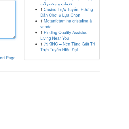
خدمات و محصولات
1
Casino Trực Tuyến: Hướng
Dẫn Chơi & Lựa Chọn
1
Metanfetamina cristalina à
venda
1
Finding Quality Assisted
Living Near You
1
79KING – Nền Tảng Giải Trí
Trực Tuyến Hiện Đại ...
ort Page