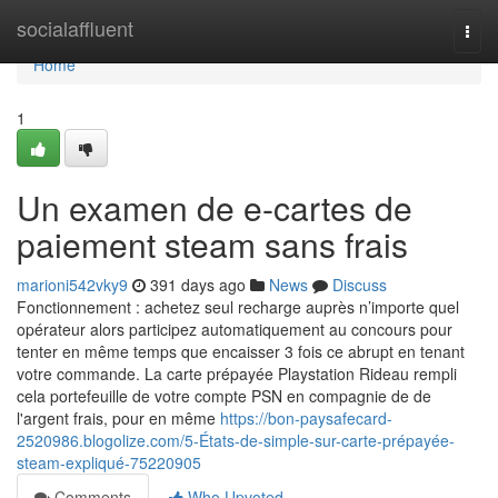
Home
socialaffluent
Togg
navi
Home
1
Un examen de e-cartes de
paiement steam sans frais
marioni542vky9
391 days ago
News
Discuss
Fonctionnement : achetez seul recharge auprès n’importe quel
opérateur alors participez automatiquement au concours pour
tenter en même temps que encaisser 3 fois ce abrupt en tenant
votre commande. La carte prépayée Playstation Rideau rempli
cela portefeuille de votre compte PSN en compagnie de de
l'argent frais, pour en même
https://bon-paysafecard-
2520986.blogolize.com/5-États-de-simple-sur-carte-prépayée-
steam-expliqué-75220905
Comments
Who Upvoted