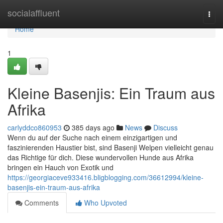
Home
socialaffluent
Togg
navi
Home
1
Kleine Basenjis: Ein Traum aus
Afrika
carlyddco860953
385 days ago
News
Discuss
Wenn du auf der Suche nach einem einzigartigen und
faszinierenden Haustier bist, sind Basenji Welpen vielleicht genau
das Richtige für dich. Diese wundervollen Hunde aus Afrika
bringen ein Hauch von Exotik und
https://georgiaceve933416.bligblogging.com/36612994/kleine-
basenjis-ein-traum-aus-afrika
Comments
Who Upvoted