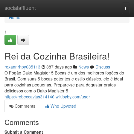
Home
socialaffluent
Togg
navi
Home
1
Rei da Cozinha Brasileira!
roxannrhpy635113
387 days ago
News
Discuss
O Fogão Dako Magister 5 Bocas é um dos melhores fogões do
Brasil. Com suas 5 bocas potentes e estilo clássico, ele é ideal
para cozinhas pequenas. Prepare-se para degustar pratos
deliciosos com o Dako Magister 5
https://rebeccavjas314146.wikibyby.com/user
Comments
Who Upvoted
Comments
Submit a Comment