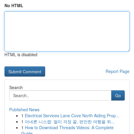
No HTML
HTML is disabled
Report Page
Search
Go
Published News
1
Electrical Services Lane Cove North Aiding Prop...
1
아네론 니스캡: 멀미 걱정 끝, 편안한 여행을 위...
1
How to Download Threads Videos: A Complete
Guide