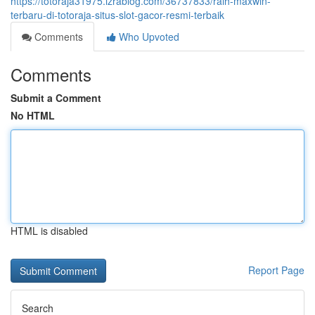
https://totoraja31975.izrablog.com/36737833/raih-maxwin-
terbaru-di-totoraja-situs-slot-gacor-resmi-terbaik
Comments
Who Upvoted
Comments
Submit a Comment
No HTML
HTML is disabled
Report Page
Search