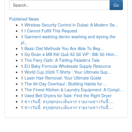
Go
Published News
1
Wireless Security Control in Dubai: A Modern Se...
1
I Cannot Fulfill This Request
1
Garment washing denim washing and dyeing the
pl...
1
Basic Diet Methods You Are Able To Beg...
1
Dự Đoán 4 MB Kết Quả Xổ Số VIP : Bắt Số Hôm...
1
The Fiery Oath: A Tiefling Paladin's Tale
1
EU Baby Formula Wholesale Supply Resource
1
World Cup 2026 T-Shirts : Your Ultimate Sup...
1
Laser Hair Removal: Your Ultimate Guide
1
The 90-Day Overhaul : Building Habits for ...
1
The Finest Kitchen & Laundry Equipment: A Compl...
1
Used Belt Dryers for Sale: Find the Right Dryer
1
ข่าววันนี้: สรุปทุกประเด็นจาก รายงานข่าววันนี้:...
1
ข่าววันนี้: สรุปทุกประเด็นจาก รายงานข่าววันนี้:...