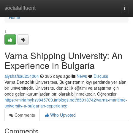
Home
socialaffluent
Togg
navi
Home
1
Varna Shipping University: An
Experience in Bulgaria
alyshafsau254064
385 days ago
News
Discuss
Varna Denizcilik Üniversitesi, Bulgaristan'ın kıyı şeridinde yer alan
bir üniversitedir. Üniversite, denizcilik eğitimi ve araştırma için
önde gelen kurumlardan biri olarak bilinmektedir. Öğrenciler
https://miriamyhsv845709.imblogs.net/85918742/varna-maritime-
university-a-bulgarian-experience
Comments
Who Upvoted
Comments