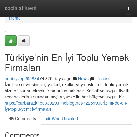
Home
socialaffluent
Togg
navi
Home
1
Türkiye'nin En İyi Toplu Yemek
Firmaları
annieyvep209884
370 days ago
News
Discuss
İzmir ve çevresinde iş yerleri, okullar veya evler için toplu yemek
hizmeti sunan birçok firma bulunmaktadır. Kaliteli ve uygun fiyatlı
seçeneklerin arasından seçim yapabilir, her bütçeye uygun bir
https://barbarazkhb033929.timeblog.net/72259900/İzmir-de-en-
İyi-toplu-yemek-firmaları
Comments
Who Upvoted
Comments