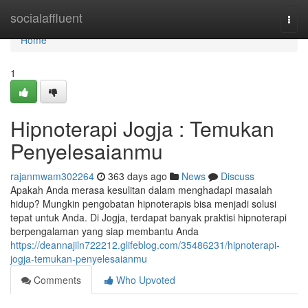
Home
socialaffluent
Togg
navi
Home
1
Hipnoterapi Jogja : Temukan
Penyelesaianmu
rajanmwam302264
363 days ago
News
Discuss
Apakah Anda merasa kesulitan dalam menghadapi masalah
hidup? Mungkin pengobatan hipnoterapis bisa menjadi solusi
tepat untuk Anda. Di Jogja, terdapat banyak praktisi hipnoterapi
berpengalaman yang siap membantu Anda
https://deannajiln722212.glifeblog.com/35486231/hipnoterapi-
jogja-temukan-penyelesaianmu
Comments
Who Upvoted