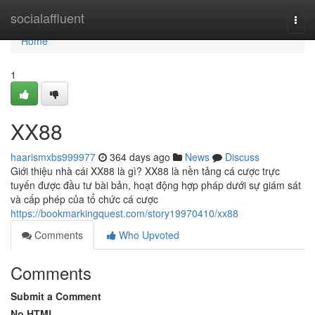
Home
socialaffluent
Togg
navi
Home
1
XX88
haarismxbs999977
364 days ago
News
Discuss
Giới thiệu nhà cái XX88 là gì? XX88 là nền tảng cá cược trực
tuyến được đầu tư bài bản, hoạt động hợp pháp dưới sự giám sát
và cấp phép của tổ chức cá cược
https://bookmarkingquest.com/story19970410/xx88
Comments
Who Upvoted
Comments
Submit a Comment
No HTML