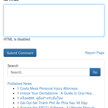
HTML is disabled
Report Page
Search
Go
Published News
1
Costa Mesa Personal Injury Attorneys
1
Unlock Your Dentabiome : A Guide to Oral Hea...
1
สล็อต888: คู่มือสำหรับมือใหม่
1
Gái Gọi Sài Thành Phố Ẩn Phía Sau Vẻ Đẹp
1
Acquire this FB777 Software : A Ultimate Manual