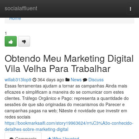
Home
socialaffluent
Togg
navi
Home
1
Obtendo Meu Marketing Digital
Vila Velha Para Trabalhar
willab313lop9
364 days ago
News
Discuss
Essas ferramentas ajudam a tornar as campanhas Ainda mais
eficazes e simplificam a maneira do se comunicar com estes
clientes. Tráfego Orgânico e Pago: representa a quantidade do
sessões de que são originadas do mecanismos do Parecer e
campanhas pagas na web; Nãeste é novidade que investir em
redes sociais
https://bookmarksaifi.com/story19963624/n%C3%A3o-conhecido-
detalhes-sobre-marketing-digital
Comments
Who Upvoted