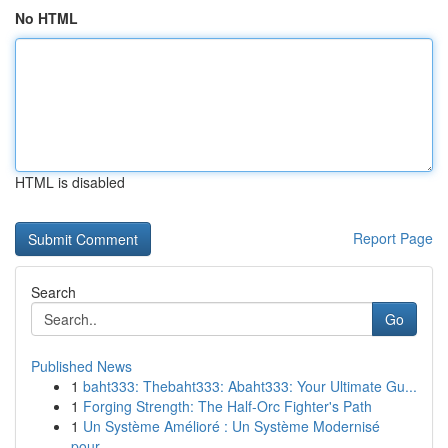
No HTML
HTML is disabled
Report Page
Search
Go
Published News
1
baht333: Thebaht333: Abaht333: Your Ultimate Gu...
1
Forging Strength: The Half-Orc Fighter's Path
1
Un Système Amélioré : Un Système Modernisé
pour...