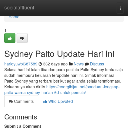
Home
socialaffluent
Togg
navi
Home
1
Sydney Paito Update Hari Ini
harleyuwbi687589
362 days ago
News
Discuss
Selasa hari ini telah tiba dan para pecinta Paito Sydney tentu saja
sudah memburu keluaran terupdate hari ini. Simak informasi
Paito Sydney yang terbaru berikut agar anda selalu terinformasi.
Keluaranya akan dirilis
https://energihijau.net/panduan-lengkap-
paito-warna-sydney-harian-6d-untuk-pemula/
Comments
Who Upvoted
Comments
Submit a Comment