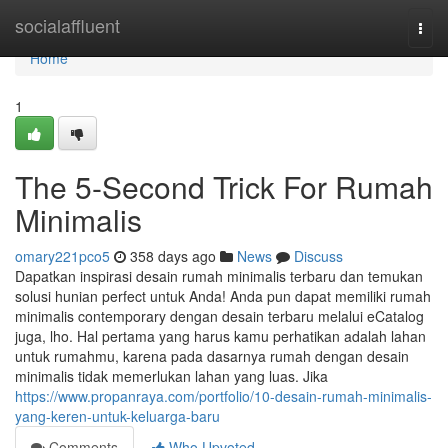
Home
socialaffluent
Togg
navi
Home
1
The 5-Second Trick For Rumah
Minimalis
omary221pco5
358 days ago
News
Discuss
Dapatkan inspirasi desain rumah minimalis terbaru dan temukan
solusi hunian perfect untuk Anda! Anda pun dapat memiliki rumah
minimalis contemporary dengan desain terbaru melalui eCatalog
juga, lho. Hal pertama yang harus kamu perhatikan adalah lahan
untuk rumahmu, karena pada dasarnya rumah dengan desain
minimalis tidak memerlukan lahan yang luas. Jika
https://www.propanraya.com/portfolio/10-desain-rumah-minimalis-
yang-keren-untuk-keluarga-baru
Comments
Who Upvoted