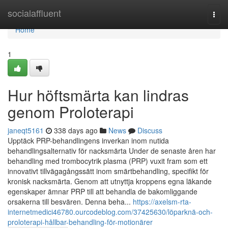
Home
socialaffluent
Togg
navi
Home
1
Hur höftsmärta kan lindras
genom Proloterapi
janeqt5161
338 days ago
News
Discuss
Upptäck PRP-behandlingens inverkan inom nutida
behandlingsalternativ för nacksmärta Under de senaste åren har
behandling med trombocytrik plasma (PRP) vuxit fram som ett
innovativt tillvägagångssätt inom smärtbehandling, specifikt för
kronisk nacksmärta. Genom att utnyttja kroppens egna läkande
egenskaper ämnar PRP till att behandla de bakomliggande
orsakerna till besvären. Denna beha...
https://axelsm-rta-
internetmedici46780.ourcodeblog.com/37425630/löparknä-och-
proloterapi-hållbar-behandling-för-motionärer