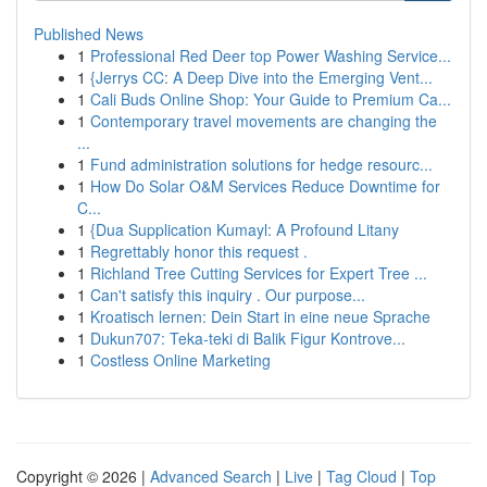
Published News
1
Professional Red Deer top Power Washing Service...
1
{Jerrys CC: A Deep Dive into the Emerging Vent...
1
Cali Buds Online Shop: Your Guide to Premium Ca...
1
Contemporary travel movements are changing the
...
1
Fund administration solutions for hedge resourc...
1
How Do Solar O&M Services Reduce Downtime for
C...
1
{Dua Supplication Kumayl: A Profound Litany
1
Regrettably honor this request .
1
Richland Tree Cutting Services for Expert Tree ...
1
Can't satisfy this inquiry . Our purpose...
1
Kroatisch lernen: Dein Start in eine neue Sprache
1
Dukun707: Teka-teki di Balik Figur Kontrove...
1
Costless Online Marketing
Copyright © 2026 |
Advanced Search
|
Live
|
Tag Cloud
|
Top