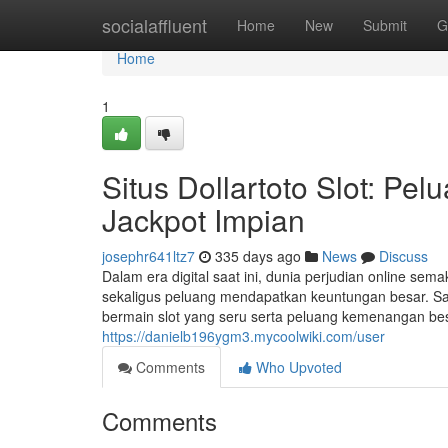
Home
socialaffluent
Home
New
Submit
G
Home
1
Situs Dollartoto Slot: P
Jackpot Impian
josephr641ltz7
335 days ago
News
Discuss
Dalam era digital saat ini, dunia perjudian online se
sekaligus peluang mendapatkan keuntungan besar. S
bermain slot yang seru serta peluang kemenangan besar
https://danielb196ygm3.mycoolwiki.com/user
Comments
Who Upvoted
Comments