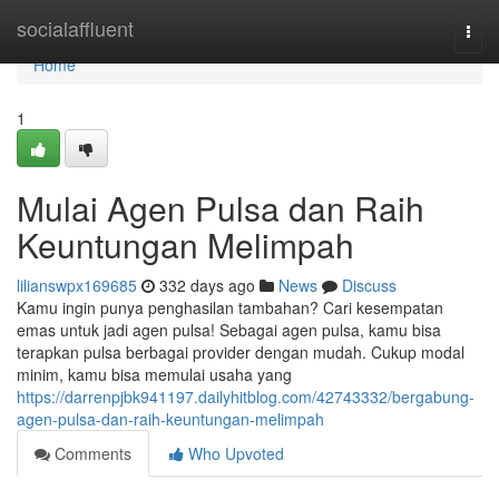
Home
socialaffluent
Togg
navi
Home
1
Mulai Agen Pulsa dan Raih
Keuntungan Melimpah
lilianswpx169685
332 days ago
News
Discuss
Kamu ingin punya penghasilan tambahan? Cari kesempatan
emas untuk jadi agen pulsa! Sebagai agen pulsa, kamu bisa
terapkan pulsa berbagai provider dengan mudah. Cukup modal
minim, kamu bisa memulai usaha yang
https://darrenpjbk941197.dailyhitblog.com/42743332/bergabung-
agen-pulsa-dan-raih-keuntungan-melimpah
Comments
Who Upvoted