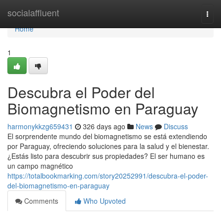
Home
socialaffluent
Togg
navi
Home
1
Descubra el Poder del
Biomagnetismo en Paraguay
harmonykkzg659431
326 days ago
News
Discuss
El sorprendente mundo del biomagnetismo se está extendiendo
por Paraguay, ofreciendo soluciones para la salud y el bienestar.
¿Estás listo para descubrir sus propiedades? El ser humano es
un campo magnético
https://totalbookmarking.com/story20252991/descubra-el-poder-
del-biomagnetismo-en-paraguay
Comments
Who Upvoted