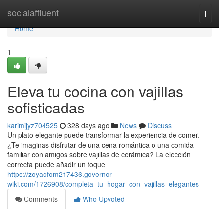
Home
socialaffluent
Togg
navi
Home
1
Eleva tu cocina con vajillas
sofisticadas
karimijyz704525
328 days ago
News
Discuss
Un plato elegante puede transformar la experiencia de comer.
¿Te imaginas disfrutar de una cena romántica o una comida
familiar con amigos sobre vajillas de cerámica? La elección
correcta puede añadir un toque
https://zoyaefom217436.governor-
wiki.com/1726908/completa_tu_hogar_con_vajillas_elegantes
Comments
Who Upvoted