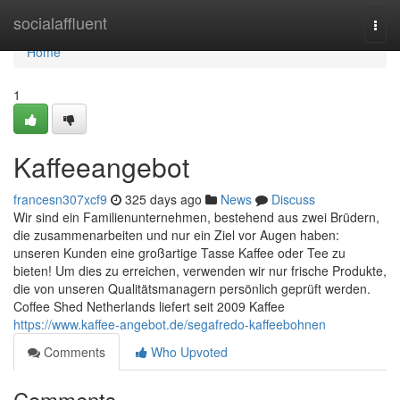
Home
socialaffluent
Togg
navi
Home
1
Kaffeeangebot
francesn307xcf9
325 days ago
News
Discuss
Wir sind ein Familienunternehmen, bestehend aus zwei Brüdern,
die zusammenarbeiten und nur ein Ziel vor Augen haben:
unseren Kunden eine großartige Tasse Kaffee oder Tee zu
bieten! Um dies zu erreichen, verwenden wir nur frische Produkte,
die von unseren Qualitätsmanagern persönlich geprüft werden.
Coffee Shed Netherlands liefert seit 2009 Kaffee
https://www.kaffee-angebot.de/segafredo-kaffeebohnen
Comments
Who Upvoted
Comments