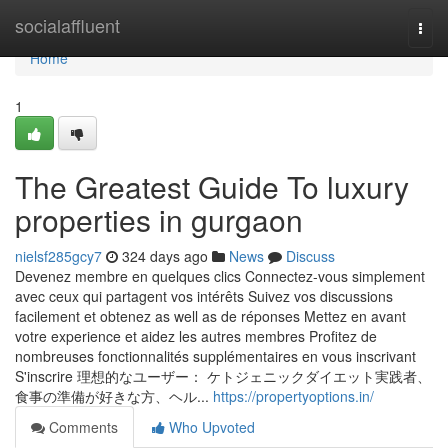
Home
socialaffluent
Togg
navi
Home
1
The Greatest Guide To luxury
properties in gurgaon
nielsf285gcy7
324 days ago
News
Discuss
Devenez membre en quelques clics Connectez-vous simplement
avec ceux qui partagent vos intérêts Suivez vos discussions
facilement et obtenez as well as de réponses Mettez en avant
votre experience et aidez les autres membres Profitez de
nombreuses fonctionnalités supplémentaires en vous inscrivant
S'inscrire 理想的なユーザー： ケトジェニックダイエット実践者、
食事の準備が好きな方、ヘル...
https://propertyoptions.in/
Comments
Who Upvoted