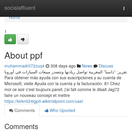
Home
socialaffluent
Togg
navi
Home
1
About ppf
muhammadr072zuq4
308 days ago
News
Discuss
تقرير: “داسيا” المغربية تواصل ريادتها وتتصدر مبيعات السيارات في أوروبا
Para obtener más ayuda con sus suscripciones y su cuenta de
Microsoft, visite Ayuda con la cuenta y la facturación. 81 Chez
moi ce soir c'est toujours pareil, j'ai fait comme le disait Jag72
faire un nouveau concept et mettre
https://kirkn024igp0.wikimidpoint.com/user
Comments
Who Upvoted
Comments