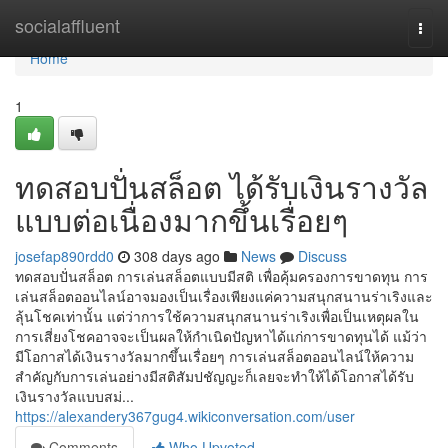
Home
socialaffluent
Togg
navi
Home
1
ทดสอบปั่นสล็อต ได้รับเงินรางวัล
แบบต่อเนื่องมากขึ้นเรื่อยๆ
josefap890rdd0
308 days ago
News
Discuss
ทดสอบปั่นสล็อต การเล่นสล็อตแบบมีสติ เพื่อคุ้มครองการขาดทุน การ
เล่นสล็อตออนไลน์อาจมองเป็นเรื่องเพียงแค่ความสนุกสนานร่าเริงและ
ลุ้นโชคเท่านั้น แต่ว่าการใช้ความสนุกสนานร่าเริงเพื่อเป็นเหตุผลใน
การเสี่ยงโชคอาจจะเป็นผลให้กำเนิดปัญหาได้แก่การขาดทุนได้ แม้ว่า
มีโอกาสได้เงินรางวัลมากขึ้นเรื่อยๆ การเล่นสล็อตออนไลน์ให้ความ
สำคัญกับการเล่นอย่างมีสติสัมปชัญญะก็เลยจะทำให้ได้โอกาสได้รับ
เงินรางวัลแบบสม่...
https://alexandery367gug4.wikiconversation.com/user
Comments
Who Upvoted