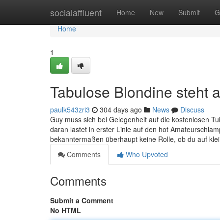
Home
socialaffluent
Home
New
Submit
G
Home
1
Tabulose Blondine steht a
paulk543zri3
304 days ago
News
Discuss
Guy muss sich bei Gelegenheit auf die kostenlosen Tu
daran lastet in erster Linie auf den hot Amateurschlam
bekanntermaßen überhaupt keine Rolle, ob du auf kl
Comments
Who Upvoted
Comments
Submit a Comment
No HTML