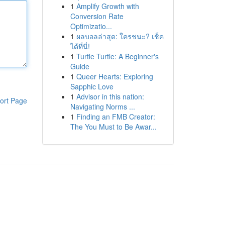
1
Amplify Growth with
Conversion Rate
Optimizatio...
1
ผลบอลล่าสุด: ใครชนะ? เช็ค
ได้ที่นี่!
1
Turtle Turtle: A Beginner's
Guide
1
Queer Hearts: Exploring
Sapphic Love
1
Advisor in this nation:
ort Page
Navigating Norms ...
1
Finding an FMB Creator:
The You Must to Be Awar...