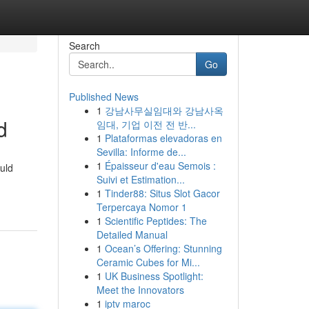
Search
Go
Published News
1
강남사무실임대와 강남사옥
d
임대, 기업 이전 전 반...
1
Plataformas elevadoras en
Sevilla: Informe de...
1
Épaisseur d'eau Semois :
uld
Suivi et Estimation...
1
Tinder88: Situs Slot Gacor
Terpercaya Nomor 1
1
Scientific Peptides: The
Detailed Manual
1
Ocean’s Offering: Stunning
Ceramic Cubes for Mi...
1
UK Business Spotlight:
Meet the Innovators
1
iptv maroc