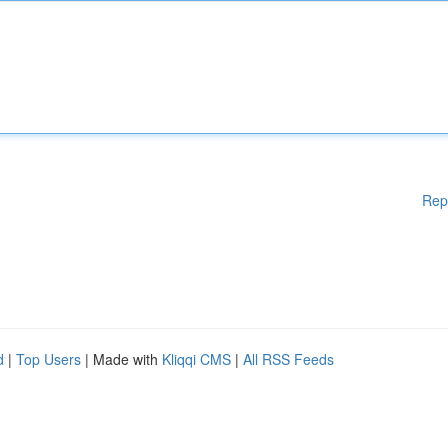
Rep
d
|
Top Users
| Made with
Kliqqi CMS
|
All RSS Feeds