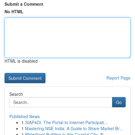
Submit a Comment
No HTML
HTML is disabled
Report Page
Search
Go
Published News
1
SIAP4DI: The Portal to Internet Participati...
1
Mastering NSE India: A Guide to Share Market Br...
1
Waterfront Building in this Coastal City, Al...