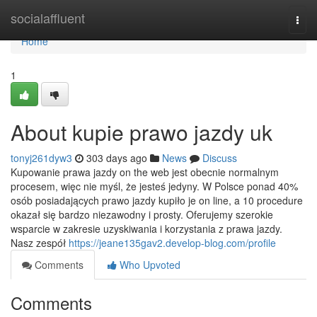
Home
socialaffluent
Togg
navi
Home
1
About kupie prawo jazdy uk
tonyj261dyw3
303 days ago
News
Discuss
Kupowanie prawa jazdy on the web jest obecnie normalnym
procesem, więc nie myśl, że jesteś jedyny. W Polsce ponad 40%
osób posiadających prawo jazdy kupiło je on line, a 10 procedure
okazał się bardzo niezawodny i prosty. Oferujemy szerokie
wsparcie w zakresie uzyskiwania i korzystania z prawa jazdy.
Nasz zespół
https://jeane135gav2.develop-blog.com/profile
Comments
Who Upvoted
Comments