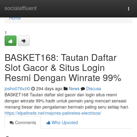
Home
socialaffluent
Togg
navi
Home
1
BASKET168: Tautan Daftar
Slot Gacor & Situs Login
Resmi Dengan Winrate 99%
josho076vzi0
294 days ago
News
Discuss
BASKET168 Tautan daftar slot gacor dan login situs resmi
dengan winrate 99% hadir untuk pemain yang mencari sensasi
menang besar dan pengalaman bermain paling seru setiap hari.
https://elpatinete.net/mejores-patinetes-electricos/
Comments
Who Upvoted