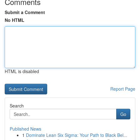
Comments
Submit a Comment
No HTML
HTML is disabled
Report Page
Search
Go
Published News
1
Dominate Lean Six Sigma: Your Path to Black Bel...