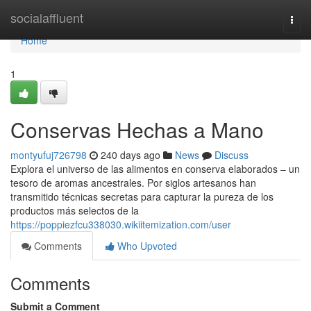
Home
socialaffluent
Togg
navi
Home
1
Conservas Hechas a Mano
montyufuj726798
240 days ago
News
Discuss
Explora el universo de las alimentos en conserva elaborados – un
tesoro de aromas ancestrales. Por siglos artesanos han
transmitido técnicas secretas para capturar la pureza de los
productos más selectos de la
https://poppiezfcu338030.wikiitemization.com/user
Comments
Who Upvoted
Comments
Submit a Comment