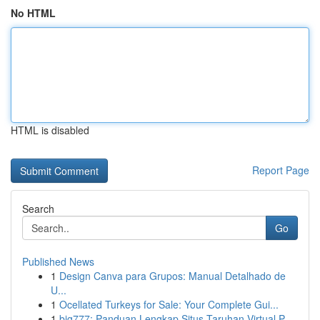
No HTML
HTML is disabled
Report Page
Search
Go
Published News
1
Design Canva para Grupos: Manual Detalhado de
U...
1
Ocellated Turkeys for Sale: Your Complete Gui...
1
big777: Panduan Lengkap Situs Taruhan Virtual P...