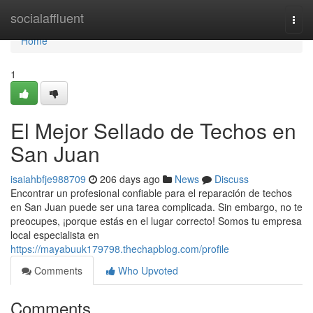
Home
socialaffluent
Togg
navi
Home
1
El Mejor Sellado de Techos en
San Juan
isaiahbfje988709
206 days ago
News
Discuss
Encontrar un profesional confiable para el reparación de techos
en San Juan puede ser una tarea complicada. Sin embargo, no te
preocupes, ¡porque estás en el lugar correcto! Somos tu empresa
local especialista en
https://mayabuuk179798.thechapblog.com/profile
Comments
Who Upvoted
Comments