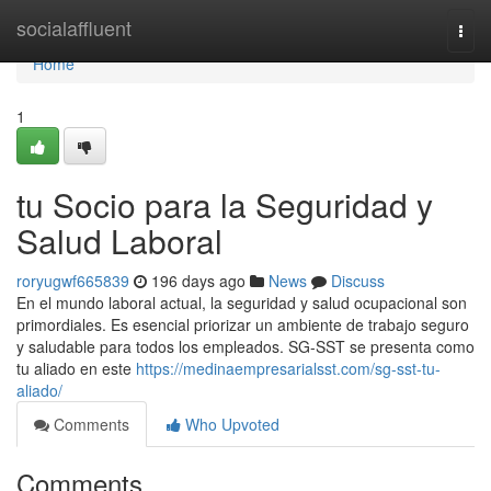
Home
socialaffluent
Togg
navi
Home
1
tu Socio para la Seguridad y
Salud Laboral
roryugwf665839
196 days ago
News
Discuss
En el mundo laboral actual, la seguridad y salud ocupacional son
primordiales. Es esencial priorizar un ambiente de trabajo seguro
y saludable para todos los empleados. SG-SST se presenta como
tu aliado en este
https://medinaempresarialsst.com/sg-sst-tu-
aliado/
Comments
Who Upvoted
Comments