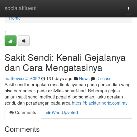
Home
socialaffluent
Togg
navi
Home
1
Sakit Sendi: Kenali Gejalanya
dan Cara Mengatasinya
mathevccs416092
131 days ago
News
Discuss
Sakit sendi merupakan rasa tidak nyaman pada persendian yang
bisa berdampak pada aktivitas sehari-hari. Beberapa gejala
umum sakit sendi meliputi pegal di persendian, kaku gerakan
sendi, dan peradangan pada area
https://blackturmeric.com.my
Comments
Who Upvoted
Comments